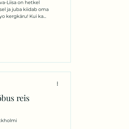
a-Liisa on hetkel
el ja juba kiidab oma
yo kergkäru! Kui ka...
õbus reis
ockholmi