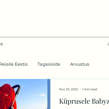
og
Reisile Eestis
Tagasiside
Arvustus
Nov 23, 2022
1 min read
Küprusele Babyz