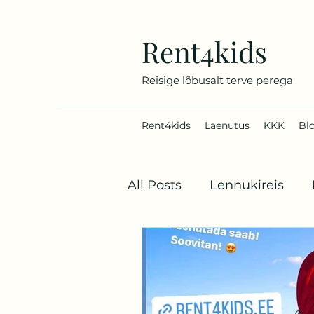
Rent4kids
Reisige lõbusalt terve perega
Rent4kids
Laenutus
KKK
Bl
All Posts
Lennukireis