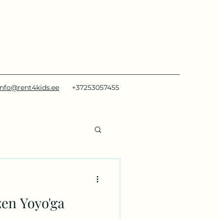
info@rent4kids.ee
+37253057455
en Yoyo'ga