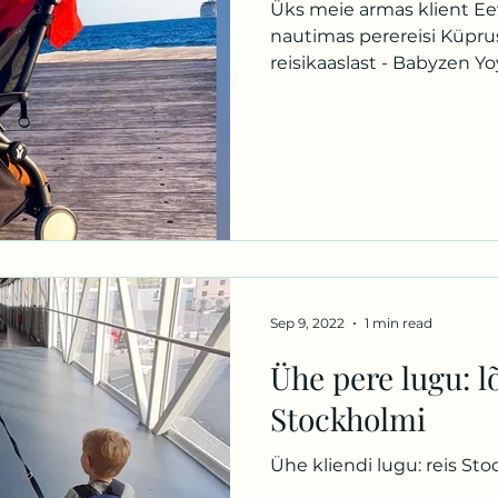
Üks meie armas klient Eev
nautimas perereisi Küprus
reisikaaslast - Babyzen Yo
Sep 9, 2022
1 min read
Ühe pere lugu: l
Stockholmi
Ühe kliendi lugu: reis St