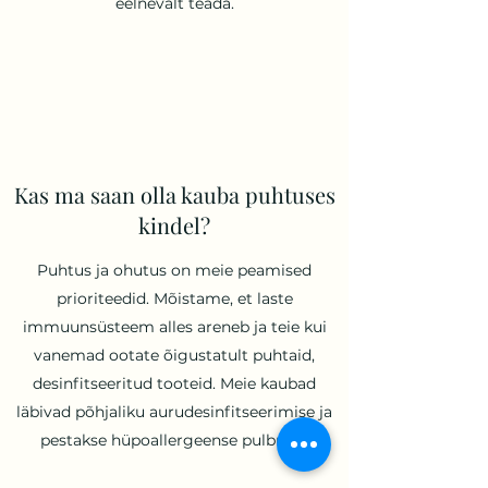
eelnevalt teada.
Kas ma saan olla kauba puhtuses
kindel?
Puhtus ja ohutus on meie peamised
prioriteedid. Mõistame, et laste
immuunsüsteem alles areneb ja teie kui
vanemad ootate õigustatult puhtaid,
desinfitseeritud tooteid. Meie kaubad
läbivad põhjaliku aurudesinfitseerimise ja
pestakse hüpoallergeense pulbriga.