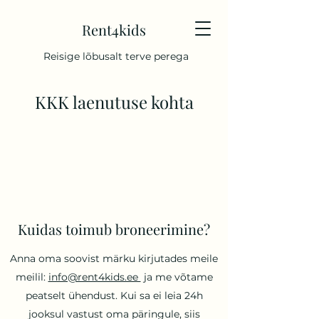
Rent4kids
Reisige lõbusalt terve perega
KKK laenutuse kohta
Kuidas toimub broneerimine?
Anna oma soovist märku kirjutades meile
meilil:
info@rent4kids.ee
ja me võtame
peatselt ühendust. Kui sa ei leia 24h
jooksul vastust oma päringule, siis